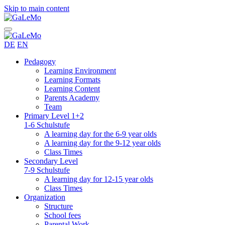
Skip to main content
DE
EN
Pedagogy
Learning Environment
Learning Formats
Learning Content
Parents Academy
Team
Primary Level 1+2
1-6 Schulstufe
A learning day for the 6-9 year olds
A learning day for the 9-12 year olds
Class Times
Secondary Level
7-9 Schulstufe
A learning day for 12-15 year olds
Class Times
Organization
Structure
School fees
Parental Work