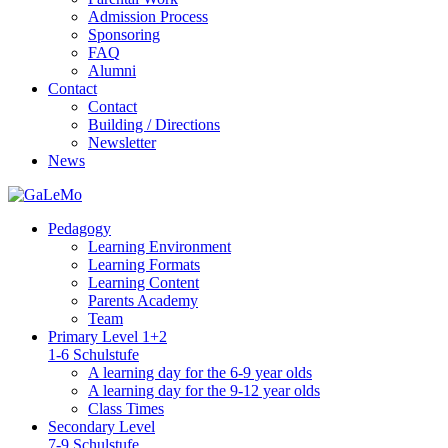
Admission Process
Sponsoring
FAQ
Alumni
Contact
Contact
Building / Directions
Newsletter
News
Pedagogy
Learning Environment
Learning Formats
Learning Content
Parents Academy
Team
Primary Level 1+2
1-6 Schulstufe
A learning day for the 6-9 year olds
A learning day for the 9-12 year olds
Class Times
Secondary Level
7-9 Schulstufe