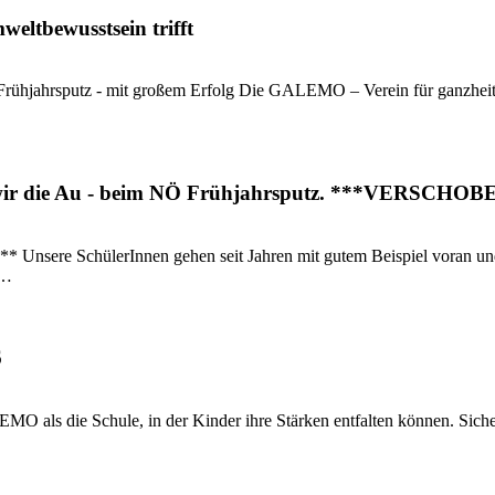
ltbewusstsein trifft
jahrsputz - mit großem Erfolg Die GALEMO – Verein für ganzheitlic
 wir die Au - beim NÖ Frühjahrsputz. ***VERSCHOB
lerInnen gehen seit Jahren mit gutem Beispiel voran und engag
e…
6
O als die Schule, in der Kinder ihre Stärken entfalten können. Sicher