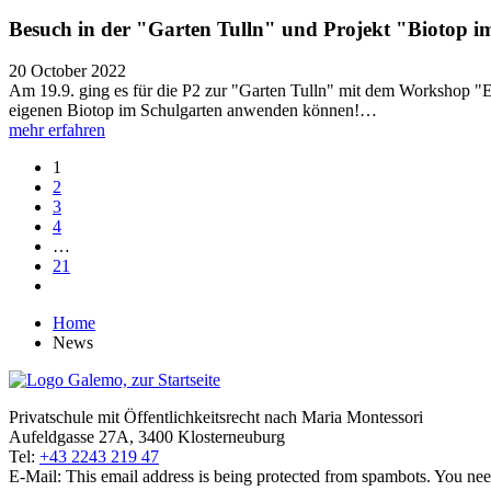
Besuch in der "Garten Tulln" und Projekt "Biotop i
20 October 2022
Am 19.9. ging es für die P2 zur "Garten Tulln" mit dem Workshop "Exp
eigenen Biotop im Schulgarten anwenden können!​…
mehr erfahren
1
2
3
4
…
21
Home
News
Privatschule mit Öffentlichkeitsrecht nach Maria Montessori
Aufeldgasse 27A, 3400 Klosterneuburg
Tel:
+43 2243 219 47
E-Mail:
This email address is being protected from spambots. You need