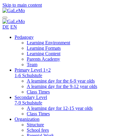
Skip to main content
DE
EN
Pedagogy
Learning Environment
Learning Formats
Learning Content
Parents Academy
Team
Primary Level 1+2
1-6 Schulstufe
A learning day for the 6-9 year olds
A learning day for the 9-12 year olds
Class Times
Secondary Level
7-9 Schulstufe
A learning day for 12-15 year olds
Class Times
Organization
Structure
School fees
Parental Work